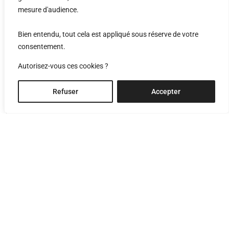
mesure d'audience.
Bien entendu, tout cela est appliqué sous réserve de votre
ems st-sylve
consentement.
Vex, Valais, Suisse
Autorisez-vous ces cookies ?
Refuser
Accepter
Le projet « Maisons autour de la place » s’inscrit dans une
réflexion approfondie sur le site de l’EMS de Saint Sylve et le
village de Vex. Il en résulte une implantation respectueuse
du contexte, articulée autour d’un rez-de-chaussée semi-
enterré regroupant les espaces communs et techniques. Le
premier étage accueille les lieux de vie et les connexions
entre les bâtiments, tandis que les étages supérieurs
développent le concept « d’habiter la maison », offrant aux
résidents des ambiances variées et des vues multiples sur
les montagnes, les jardins ou l’église.