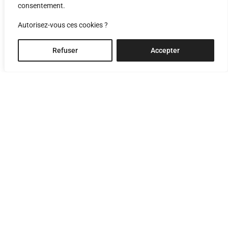
consentement.
Autorisez-vous ces cookies ?
Refuser
Accepter
transformation
artis
Sierre, Valais
Cette bâtisse, datant des années 50, a été transformée et
rénovée tout en gardant son caractère typique. Le bâtiment
d’époque a une terrasse par appartement, créant ainsi des
décrochements qui le caractérisent. Le bâtiment ayant subi
une grosse intervention dans les années 80, peu de