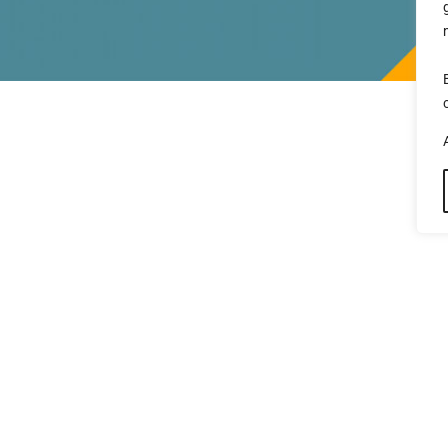
e spécial habit
)découvrir le projet de la maison mabillard effectuée par 