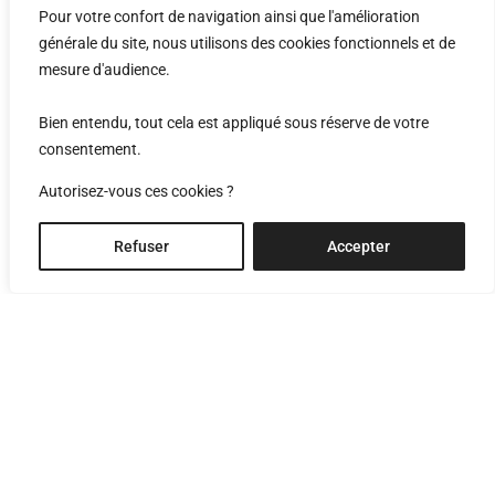
Pour votre confort de navigation ainsi que l'amélioration
générale du site, nous utilisons des cookies fonctionnels et de
mesure d'audience.
Bien entendu, tout cela est appliqué sous réserve de votre
consentement.
Autorisez-vous ces cookies ?
Refuser
Accepter
maison favre
Le Mont-sur-Lausanne, Vaud
Le projet se situe au Mont-sur-Lausanne, sur une parcelle
constituée d’une légère pente orientée au sud et en lien avec