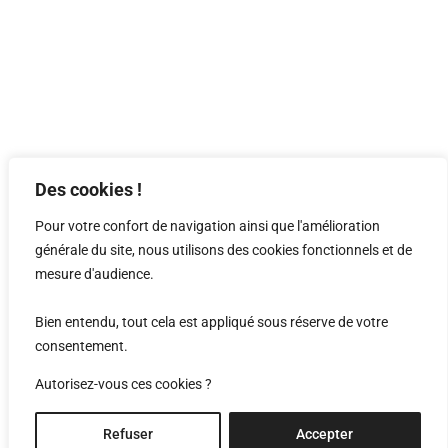
Des cookies !
Pour votre confort de navigation ainsi que l'amélioration
générale du site, nous utilisons des cookies fonctionnels et de
mesure d'audience.
Bien entendu, tout cela est appliqué sous réserve de votre
centre horticole
consentement.
Autorisez-vous ces cookies ?
Sion, Valais, Suisse
Concours, 2018, 2ème prix
Refuser
Accepter